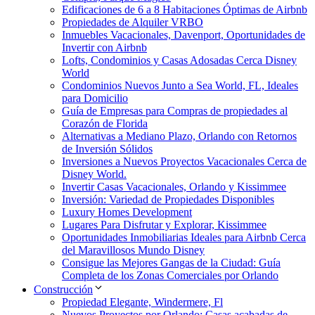
Edificaciones de 6 a 8 Habitaciones Óptimas de Airbnb
Propiedades de Alquiler VRBO
Inmuebles Vacacionales, Davenport, Oportunidades de
Invertir con Airbnb
Lofts, Condominios y Casas Adosadas Cerca Disney
World
Condominios Nuevos Junto a Sea World, FL, Ideales
para Domicilio
Guía de Empresas para Compras de propiedades al
Corazón de Florida
Alternativas a Mediano Plazo, Orlando con Retornos
de Inversión Sólidos
Inversiones a Nuevos Proyectos Vacacionales Cerca de
Disney World.
Invertir Casas Vacacionales, Orlando y Kissimmee
Inversión: Variedad de Propiedades Disponibles
Luxury Homes Development
Lugares Para Disfrutar y Explorar, Kissimmee
Oportunidades Inmobiliarias Ideales para Airbnb Cerca
del Maravillosos Mundo Disney
Consigue las Mejores Gangas de la Ciudad: Guía
Completa de los Zonas Comerciales por Orlando
Construcción
Propiedad Elegante, Windermere, Fl
Nuevos Proyectos por Orlando: Casas acabadas de