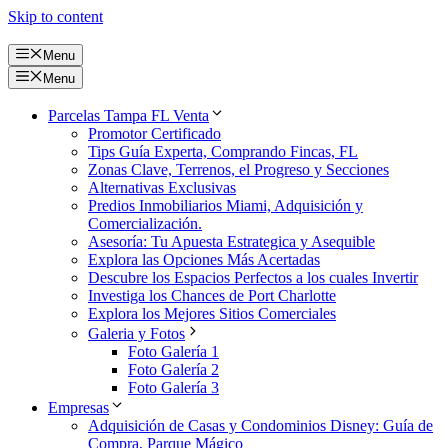
Skip to content
Menu
Menu
Parcelas Tampa FL Venta
Promotor Certificado
Tips Guía Experta, Comprando Fincas, FL
Zonas Clave, Terrenos, el Progreso y Secciones
Alternativas Exclusivas
Predios Inmobiliarios Miami, Adquisición y
Comercialización.
Asesoría: Tu Apuesta Estrategica y Asequible
Explora las Opciones Más Acertadas
Descubre los Espacios Perfectos a los cuales Invertir
Investiga los Chances de Port Charlotte
Explora los Mejores Sitios Comerciales
Galeria y Fotos
Foto Galería 1
Foto Galería 2
Foto Galería 3
Empresas
Adquisición de Casas y Condominios Disney: Guía de
Compra, Parque Mágico